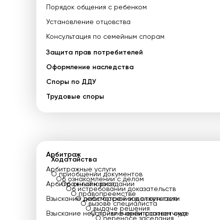
Порядок общения с ребенком
Установление отцовства
Консультация по семейным спорам
Защита прав потребителей
Оформление наследства
Споры по ДДУ
Трудовые споры
Арбитраж
Ходатайства
Арбитражные услуги
О приобщении документов
Об ознакомлении с делом
Арбитражный юрист
Об онлайн заседании
Об истребовании доказательств
О правопреемстве
Взыскание дебиторской задолженности
О рассмотрении в отсутствие
О вызове специалиста
О выдаче решения
Взыскание неустойки в арбитражном суде
О привлечении соответчика
О переносе заседания