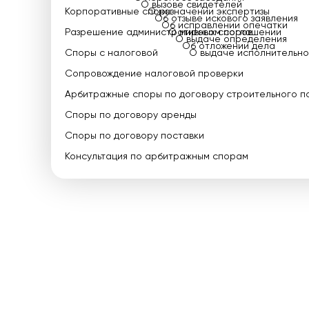
О вызове свидетелей
Корпоративные споры
О назначении экспертизы
Об отзыве искового заявления
Об исправлении опечатки
Разрешение административных споров
О мировом соглашении
О выдаче определения
Об отложении дела
Споры с налоговой
О выдаче исполнительно
Сопровождение налоговой проверки
Арбитражные споры по договору строительного п
Споры по договору аренды
Споры по договору поставки
Консультация по арбитражным спорам