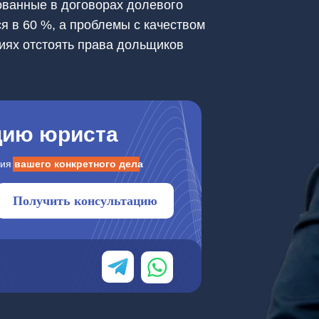
ванные в договорах долевого
я в 60 %, а проблемы с качеством
ациях отстоять права дольщиков
цию юриста
ния
вашего конкретного дела
Получить консультацию